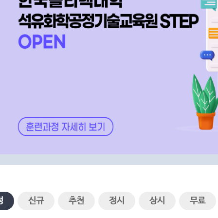
FAQ
나의 문의내역
1:1문의
정
신규
추천
정시
상시
무료