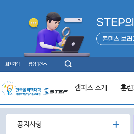
회원가입
팝업
1
건
캠퍼스 소개
훈련
인사말
전체훈
더
공지사항
연혁
원격훈
보